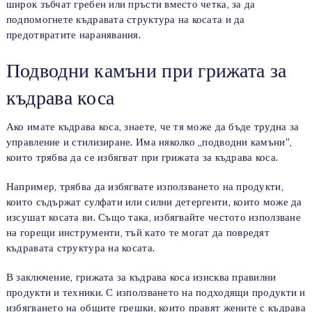
широк зъбчат гребен или пръсти вместо четка, за да
подпомогнете къдравата структура на косата и да
предотвратите наранявания.
Подводни камъни при грижата за
къдрава коса
Ако имате къдрава коса, знаете, че тя може да бъде трудна за
управление и стилизиране. Има няколко „подводни камъни“,
които трябва да се избягват при грижата за къдрава коса.
Например, трябва да избягвате използването на продукти,
които съдържат сулфати или силни детергенти, които може да
изсушат косата ви. Също така, избягвайте честото използване
на горещи инструменти, тъй като те могат да повредят
къдравата структура на косата.
В заключение, грижата за къдрава коса изисква правилни
продукти и техники. С използването на подходящи продукти и
избягването на общите грешки, които правят жените с къдрава