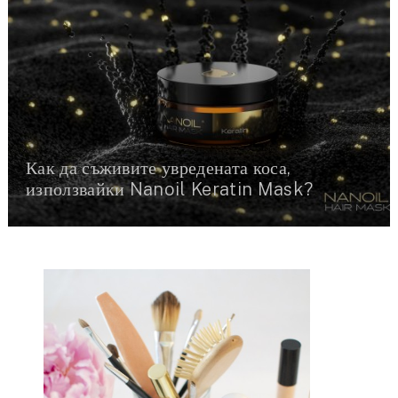
Как да съживите увредената коса,
използвайки Nanoil Keratin Mask?