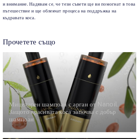
и внимание. Надявам се, че тези съвети ще ви помогнат в това
пътешествие и ще облекчат процеса на поддръжка на
къдравата коса.
Прочетете също
Мицеларен шампоан с арган от Nanoil.
Защото красивата коса започва с добър
шампоан