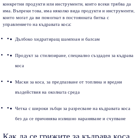
конкретни продукти или инструменти, които всеки трябва да
има. Въпреки това, има няколко вида продукти и инструменти,
които могат да ви помогнат в постоянната битка с
управлението на къдравата коса:
Дълбоко хидратиращ шампоан и балсам
Продукт за стилизиране, специално създаден за къдрава
коса
Маски за коса, за предпазване от топлина и вредни
въздействия на околната среда
Четка с широки зъбци за разресване на къдравата коса
без да се причинява излишно нараняване и счупване
Как да се грижите за къдрава коса