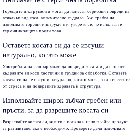
Горещите инструменти могат да нанесат сериозни повреди на
всякакъв вид коса, включително къдрава. Ако трябва да
използвате горещи инструменти, уверете се, че използвате
термична защита преди това.
Оставете косата си да се изсуши
натурално, когато може
Употребата на сешоар може да повреди косата и да направи
къдравите ви коси хаотични и трудни за обработка. Оставете
косата си да се изсуши натурално, когато може, за да спестите
от стреса и да подкрепите здравата й структура.
Използвайте широк зъбчат гребен или
пръсти, за да разрешите косата си
Разресвайте косата си, когато е влажна и използвайте продукт
за разплитане, ако е необходимо. Проверете дали използвате