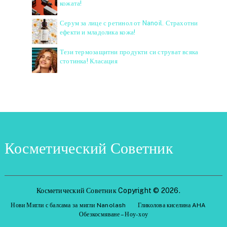
кожата!
Серум за лице с ретинол от Nanoil. Страхотни
ефекти и младолика кожа!
Тези термозащитни продукти си струват всяка
стотинка! Класация
Косметический Советник
Косметический Советник
Copyright © 2026.
Нови Мигли с балсама за мигли Nanolash
Гликолова киселина AHA
Обезкосмяване – Ноу-хоу