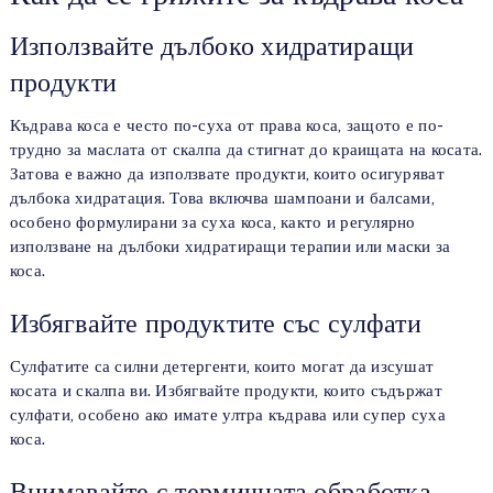
Използвайте дълбоко хидратиращи
продукти
Къдрава коса е често по-суха от права коса, защото е по-
трудно за маслата от скалпа да стигнат до краищата на косата.
Затова е важно да използвате продукти, които осигуряват
дълбока хидратация. Това включва шампоани и балсами,
особено формулирани за суха коса, както и регулярно
използване на дълбоки хидратиращи терапии или маски за
коса.
Избягвайте продуктите със сулфати
Сулфатите са силни детергенти, които могат да изсушат
косата и скалпа ви. Избягвайте продукти, които съдържат
сулфати, особено ако имате ултра къдрава или супер суха
коса.
Внимавайте с термичната обработка