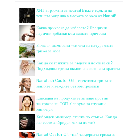
ХИТ в грижата за косата! Вижте ефекта на
течната коприна в маската за коса от Nanoil!
Каква прическа да изберете? Прецизни
парични добавки към вашата прическа
Билкови шампоани – силата на натуралната
грижа за коса
Как да се грижите за ръцете и ноктите си?
Подходяща грижа вкъщи и в салона за красота
Nanolash Castor Oil – ефективна грижа за
миглите и веждите без компромиси
Класация на продуктите за лице против
зачервяване: ТОП 7 серума за спукани
капиляри
Хибриден маникюр стъпка по стъпка. Как да
нанесете хибриден лак за нокти?
Nanoil Castor Oil – най-модерната грижа за