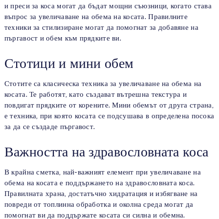
и преси за коса могат да бъдат мощни съюзници, когато става
въпрос за увеличаване на обема на косата. Правилните
техники за стилизиране могат да помогнат за добавяне на
пъргавост и обем към прядките ви.
Стотици и мини обем
Стотите са класическа техника за увеличаване на обема на
косата. Те работят, като създават вътрешна текстура и
повдигат прядките от корените. Мини обемът от друга страна,
е техника, при която косата се подсушава в определена посока
за да се създаде пъргавост.
Важността на здравословната коса
В крайна сметка, най-важният елемент при увеличаване на
обема на косата е поддържането на здравословната коса.
Правилната храна, достатъчно хидратация и избягване на
повреди от топлинна обработка и околна среда могат да
помогнат ви да поддържате косата си силна и обемна.