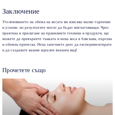
Заключение
Уголемяването на обема на косата ви изисква малко търпение
и усилие, но резултатите могат да бъдат впечатляващи. Чрез
практика и прилагане на правилните техники и продукти, ще
можете да превърнете тънката и мека коса в бляскава, пъргава
и обемна прическа. Нека започнете днес да експериментирате
и да създавате вашия идеален външен вид!
Прочетете също