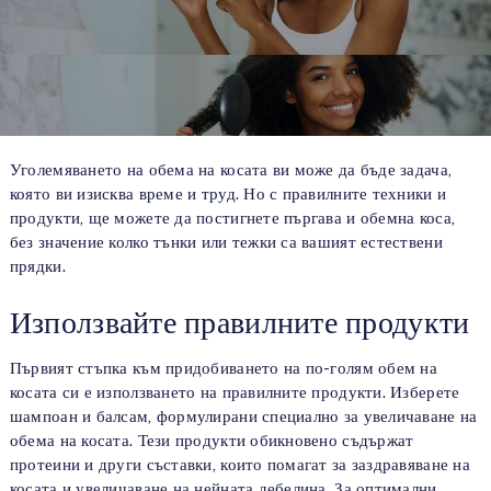
Уголемяването на обема на косата ви може да бъде задача,
която ви изисква време и труд. Но с правилните техники и
продукти, ще можете да постигнете пъргава и обемна коса,
без значение колко тънки или тежки са вашият естествени
прядки.
Използвайте правилните продукти
Първият стъпка към придобиването на по-голям обем на
косата си е използването на правилните продукти. Изберете
шампоан и балсам, формулирани специално за увеличаване на
обема на косата. Тези продукти обикновено съдържат
протеини и други съставки, които помагат за заздравяване на
косата и увеличаване на нейната дебелина. За оптимални