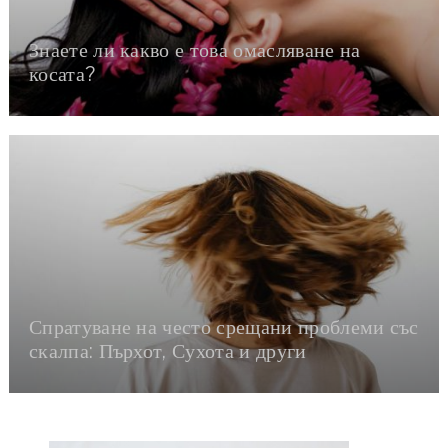
Знаете ли какво е това омасляване на
косата?
Спратуване на често срещани проблеми със
скалпа: Пърхот, Сухота и други