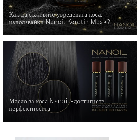
Как да съживите увредената коса,
използвайки Nanoil Keratin Mask?
Масло за коса Nanoil – достигнете
перфектността