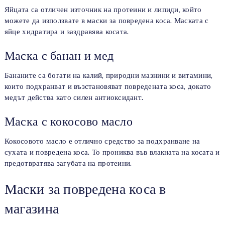
Яйцата са отличен източник на протеини и липиди, който
можете да използвате в маски за повредена коса. Маската с
яйце хидратира и заздравява косата.
Маска с банан и мед
Бананите са богати на калий, природни мазнини и витамини,
които подхранват и възстановяват повредената коса, докато
медът действа като силен антиоксидант.
Маска с кокосово масло
Кокосовото масло е отлично средство за подхранване на
сухата и повредена коса. То прониква във влакната на косата и
предотвратява загубата на протеини.
Маски за повредена коса в
магазина