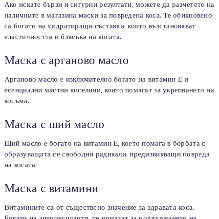
Ако искате бързи и сигурни резултати, можете да разчетете на
наличните в магазина маски за повредена коса. Те обикновено
са богати на хидратиращи съставки, които възстановяват
еластичността и блясъка на косата.
Маска с арганово масло
Арганово масло е изключително богато на витамин Е и
есенциални мастни киселини, които помагат за укрепването на
косъма.
Маска с ший масло
Ший масло е богато на витамин Е, което помага в борбата с
образуващата се свободни радикали, предизвикващи повреда
на косата.
Маска с витамини
Витамините са от съществено значение за здравата коса.
Богати на антиоксиданти, те помагат за поддържането на