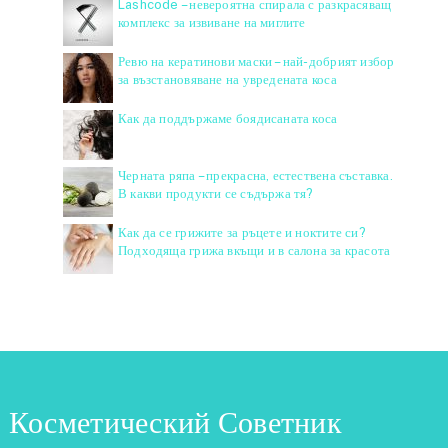
Lashcode – невероятна спирала с разкрасяващ
комплекс за извиване на миглите
Ревю на кератинови маски – най-добрият избор
за възстановяване на увредената коса
Как да поддържаме боядисаната коса
Черната ряпа – прекрасна, естествена съставка.
В какви продукти се съдържа тя?
Как да се грижите за ръцете и ноктите си?
Подходяща грижа вкъщи и в салона за красота
Косметический Советник