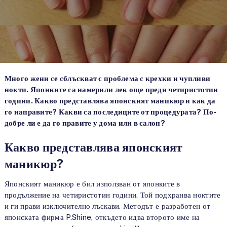
Много жени се сблъскват с проблема с крехки и чупливи
нокти. Японките са намерили лек още преди четиристотин
години. Какво представлява японският маникюр и как да
го направите? Какви са последиците от процедурата? По-
добре ли е да го правите у дома или в салон?
Какво представлява японският
маникюр?
Японският маникюр е бил използван от японките в
продължение на четиристотин години. Той подхранва ноктите
и ги прави изключително лъскави. Методът е разработен от
японската фирма P.Shine, откъдето идва второто име на