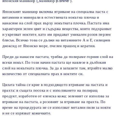
японския маникюр („маникюр p.shine“).
Японският маникюр включва втриване на специална паста с
витамини и минерали в естествената нокътна плочка и
нанасяне на слой прах върху нокътната плочка. Пастата има
характерен зелен цвят и съдържа вещества, които подхранват
и укрепват ноктите, като им придават уникален розов перлен
блясък. Всичко това се дължи на витамините А и Е, силициев
диоксид от Японско море, пчелен прашец и кератин.
Преди да нанасем пастата, трябва да полираме горния слой на
всеки нокът. По този начин пастата ще навлезе в дълбокия
слой на нокътната плочка. За да я запазите там, втрийте малко
количество от специалната прах в ноктите си.
Цялата тайна се крие в подходящото втриване на пастата и
прахта: в същата посока и с използването на полиращ
продукт, изработен от еленска кожа; зеленият се използва за
втриване на пастата, а розовият за втриване на прахта. По
време на процедурата не се използват метални пили за нокти
и не се изрязват кожичките.