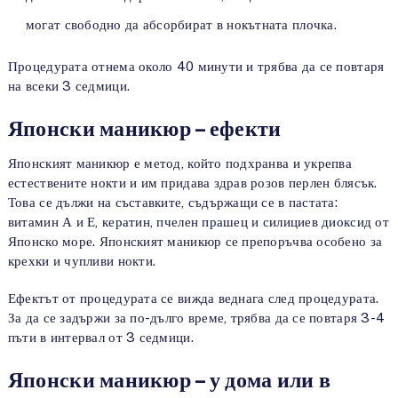
могат свободно да абсорбират в нокътната плочка.
Процедурата отнема около 40 минути и трябва да се повтаря
на всеки 3 седмици.
Японски маникюр – ефекти
Японският маникюр е метод, който подхранва и укрепва
естествените нокти и им придава здрав розов перлен блясък.
Това се дължи на съставките, съдържащи се в пастата:
витамин А и Е, кератин, пчелен прашец и силициев диоксид от
Японско море. Японският маникюр се препоръчва особено за
крехки и чупливи нокти.
Ефектът от процедурата се вижда веднага след процедурата.
За да се задържи за по-дълго време, трябва да се повтаря 3-4
пъти в интервал от 3 седмици.
Японски маникюр – у дома или в