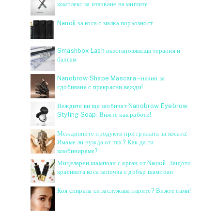
комплекс за извиване на миглите
Nanoil за коса с малка порьозност
Smashbox Lash възстановяваща терапия и
балсам
Nanobrow Shape Mascara – начин за
сдобиване с прекрасни вежди!
Веждите ви ще заобичат Nanobrow Eyebrow
Styling Soap. Вижте как работи!
Междинните продукти при грижата за косата:
Имаме ли нужда от тях? Как да ги
комбинираме?
Мицеларен шампоан с арган от Nanoil. Защото
красивата коса започва с добър шампоан
Коя спирала си заслужава парите? Вижте сами!