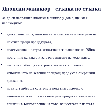
Японски маникюр – стъпка по стъпка
За да си направите японски маникюр у дома, ще Ви е
необходимо:
двустранна пила, използвана за скъсяване и полиране на
ноктите преди процедурата,
пластмасова шпатула, използвана за нанасяне на P.Sine
паста и прах, както и за отстраняване на кожичките,
пастата трябва да се втрие в нокътната плочка с
използването на зеления полиращ продукт с енергични
движения,
прахта трябва да се втрие в нокътната плочка с
използването на розовия полиращ продукт с енергични
движения. Благодарение на това, веществата в пастата