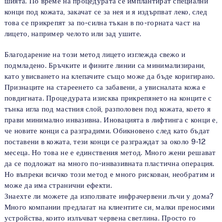
шията. По време на процедурата се имплантират специални
конци под кожата, закачат се за нея и я издърпват леко, след
това се прикрепят за по-силна тъкан в по-горната част на
лицето, например челото или зад ушите.
Благодарение на този метод лицето изглежда свежо и
подмладено. Бръчките и фините линии са минимализирани,
като увисването на клепачите също може да бъде коригирано.
Признаците на стареенето са забавени, а увисналата кожа е
повдигната. Процедурата изисква прикрепянето на конците с
тънка игла под мастния слой, разполовен под кожата, което я
прави минимално инвазивна. Иновацията в лифтинга с конци е,
че новите конци са разградими. Обикновено след като бъдат
поставени в кожата, тези конци се разграждат за около 9-12
месеца. Но това не е единствения метод. Много жени решават
да се подложат на много по-инвазивната пластична операция.
Но въпреки всичко този метод е много рискован, необратим и
може да има странични ефекти.
Знаехте ли можете да използвате инфрачервени лъчи у дома?
Много компании предлагат на клиентите си, малки преносими
устройства, които излъчват червена светлина. Просто го