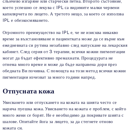
слънчево изгаряне или старчески петна. Второто състояние,
което успешно се лекува с IPL са видимите малки червени
капилярчета по лицето. А третото нещо, за което се използва
IPL е обезкосмяването.
Огромното преимущество на IPL е, че не изисква никакво
време за възстановяване и пациентката може да се върне към
ежедневната си рутина незабавно след напускане на лекарския
кабинет. След серия от 3 терапии, всички кожни пигментации
могат да бъдат ефективно премахнати. Процедурата не
отнема много време и може да бъде направена дори през
обедната Ви почивка. С помощта на този метод всички кожни
пигментации изчезват за много години напред.
Отпусната кожа
Увисването или отпускането на кожата на шията често се
нарича пуешка кожа. Увисването на кожата е проблем, с който
много жени се борят. Не е необходимо да покривате шията с
шалове. Опитайте йога за лицето, за да стегнете отново
кожата си.