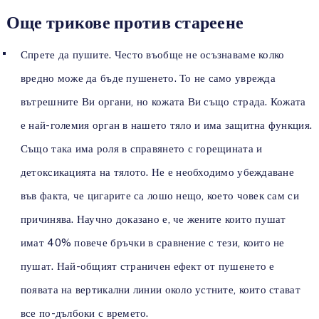
Още трикове против стареене
Спрете да пушите. Често въобще не осъзнаваме колко
вредно може да бъде пушенето. То не само уврежда
вътрешните Ви органи, но кожата Ви също страда. Кожата
е най-големия орган в нашето тяло и има защитна функция.
Също така има роля в справянето с горещината и
детоксикацията на тялото. Не е необходимо убеждаване
във факта, че цигарите са лошо нещо, което човек сам си
причинява. Научно доказано е, че жените които пушат
имат 40% повече бръчки в сравнение с тези, които не
пушат. Най-общият страничен ефект от пушенето е
появата на вертикални линии около устните, които стават
все по-дълбоки с времето.