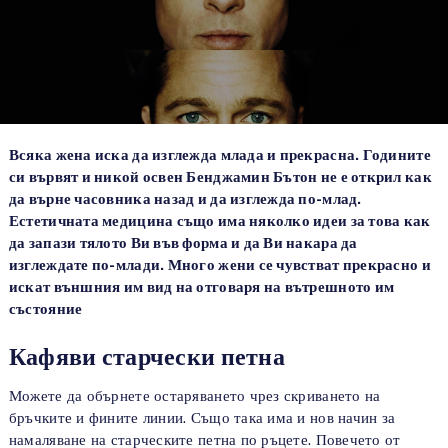
Всяка жена иска да изглежда млада и прекрасна. Годините
си вървят и никой освен Бенджамин Бътон не е открил как
да върне часовника назад и да изглежда по-млад.
Естетичната медицина също има няколко идеи за това как
да запази тялото Ви във форма и да Ви накара да
изглеждате по-млади. Много жени се чувстват прекрасно и
искат външния им вид на отговаря на вътрешното им
състояние
Кафяви старчески петна
Можете да обърнете остаряването чрез скриването на
бръчките и фините линии. Също така има и нов начин за
намаляване на старческите петна по ръцете. Повечето от