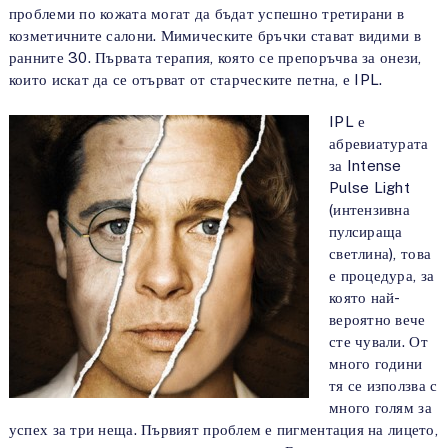
проблеми по кожата могат да бъдат успешно третирани в
козметичните салони. Мимическите бръчки стават видими в
ранните 30. Първата терапия, която се препоръчва за онези,
които искат да се отърват от старческите петна, е IPL.
IPL е
абревиатурата
за Intense
Pulse Light
(интензивна
пулсираща
светлина), това
е процедура, за
която най-
вероятно вече
сте чували. От
много години
тя се използва с
много голям за
успех за три неща. Първият проблем е пигментация на лицето,