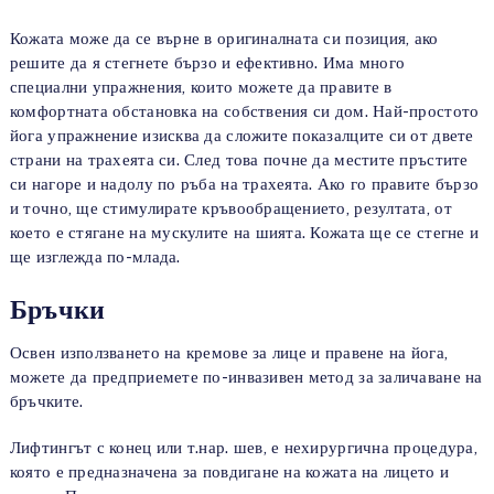
Кожата може да се върне в оригиналната си позиция, ако
решите да я стегнете бързо и ефективно. Има много
специални упражнения, които можете да правите в
комфортната обстановка на собствения си дом. Най-простото
йога упражнение изисква да сложите показалците си от двете
страни на трахеята си. След това почне да местите пръстите
си нагоре и надолу по ръба на трахеята. Ако го правите бързо
и точно, ще стимулирате кръвообращението, резултата, от
което е стягане на мускулите на шията. Кожата ще се стегне и
ще изглежда по-млада.
Бръчки
Освен използването на кремове за лице и правене на йога,
можете да предприемете по-инвазивен метод за заличаване на
бръчките.
Лифтингът с конец или т.нар. шев, е нехирургична процедура,
която е предназначена за повдигане на кожата на лицето и