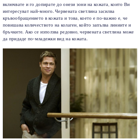
включвате и го допирате до онези зони на кожата, които Ви
интересуват най-много. Червената светлина засилва
кръвообращението в кожата и това, което е по-важно е, че
повишава количеството на колаген, който запълва линиите и
бръчките. Ако се използва редовно, червената светлина може
да придаде по-младежки вид на кожата.