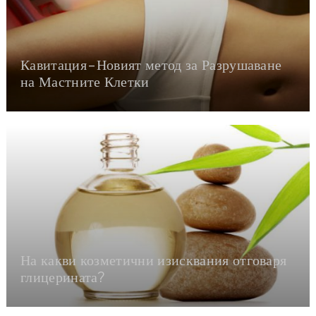
Кавитация – Новият метод за Разрушаване
на Мастните Клетки
На какви козметични изисквания отговаря
глицерината?