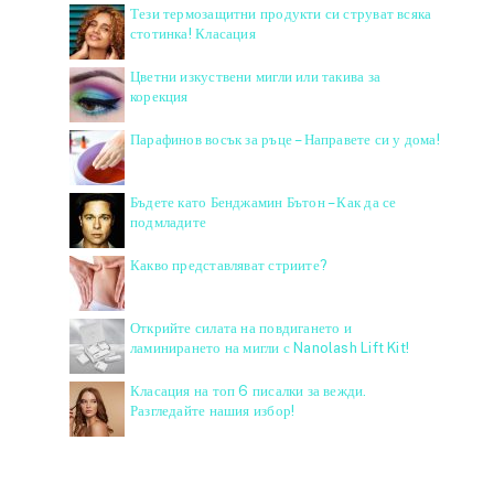
Тези термозащитни продукти си струват всяка
стотинка! Класация
Цветни изкуствени мигли или такива за
корекция
Парафинов восък за ръце – Направете си у дома!
Бъдете като Бенджамин Бътон – Как да се
подмладите
Какво представляват стриите?
Открийте силата на повдигането и
ламинирането на мигли с Nanolash Lift Kit!
Класация на топ 6 писалки за вежди.
Разгледайте нашия избор!