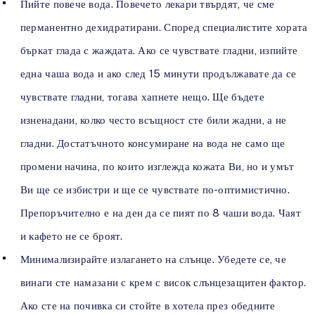
Пийте повече вода. Повечето лекари твърдят, че сме
перманентно дехидратирани. Според специалистите хората
бъркат глада с жаждата. Ако се чувствате гладни, изпийте
една чаша вода и ако след 15 минути продължавате да се
чувствате гладни, тогава хапнете нещо. Ще бъдете
изненадани, колко често всъщност сте били жадни, а не
гладни. Достатъчното консумиране на вода не само ще
промени начина, по които изглежда кожата Ви, но и умът
Ви ще се избистри и ще се чувствате по-оптимистично.
Препоръчително е на ден да се пият по 8 чаши вода. Чаят
и кафето не се броят.
Минимализирайте излагането на слънце. Убедете се, че
винаги сте намазани с крем с висок слънцезащитен фактор.
Ако сте на почивка си стойте в хотела през обедните