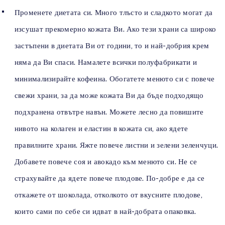
Променете диетата си. Много тлъсто и сладкото могат да
изсушат прекомерно кожата Ви. Ако тези храни са широко
застъпени в диетата Ви от години, то и най-добрия крем
няма да Ви спаси. Намалете всички полуфабрикати и
минимализирайте кофеина. Обогатете менюто си с повече
свежи храни, за да може кожата Ви да бъде подходящо
подхранена отвътре навън. Можете лесно да повишите
нивото на колаген и еластин в кожата си, ако ядете
правилните храни. Яжте повече листни и зелени зеленчуци.
Добавете повече соя и авокадо към менюто си. Не се
страхувайте да ядете повече плодове. По-добре е да се
откажете от шоколада, отколкото от вкусните плодове,
които сами по себе си идват в най-добрата опаковка.