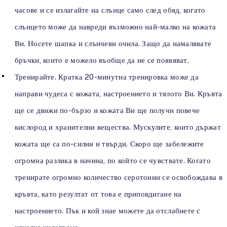
часове и се излагайте на слънце само след обяд, когато
слънцето може да навреди възможно най-малко на кожата
Ви. Носете шапка и слънчеви очила. Защо да намалявате
бръчки, които е можело въобще да не се появяват.
Тренирайте. Кратка 20-минутна тренировка може да
направи чудеса с кожата, настроението и тялото Ви. Кръвта
ще се движи по-бързо и кожата Ви ще получи повече
кислород и хранителни вещества. Мускулите, които държат
кожата ще са по-силни и твърди. Скоро ще забележите
огромна разлика в начина, по който се чувствате. Когато
тренирате огромно количество серотонин се освобождава в
кръвта, като резултат от това е приповдигане на
настроението. Пък и кой знае можете да отслабнете с