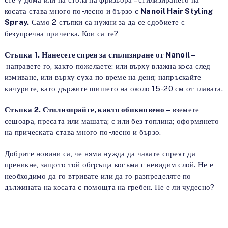
косата става много по-лесно и бързо с
Nanoil Hair Styling
Spray.
Само 2 стъпки са нужни за да се сдобиете с
безупречна прическа. Кои са те?
Стъпка 1. Нанесете спрея за стилизиране от Nanoil –
направете го, както пожелаете: или върху влажна коса след
измиване, или върху суха по време на деня; напръскайте
кичурите, като държите шишето на около 15-20 см от главата.
Стъпка 2. Стилизирайте, както обикновено –
вземете
сешоара, пресата или машата; с или без топлина; оформянето
на прическата става много по-лесно и бързо.
Добрите новини са, че няма нужда да чакате спреят да
преникне, защото той обгръща косъма с невидим слой. Не е
необходимо да го втривате или да го разпределяте по
дължината на косата с помощта на гребен. Не е ли чудесно?