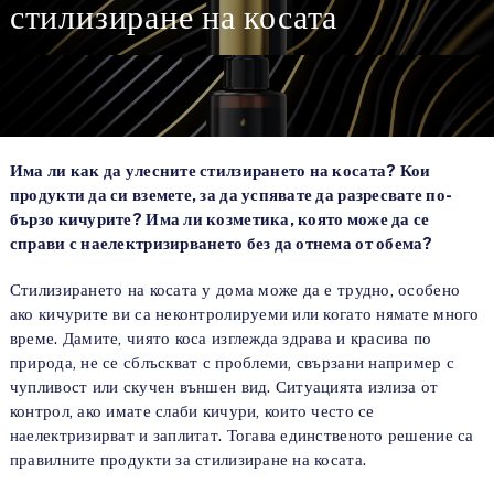
стилизиране на косата
Има ли как да улесните стилзирането на косата? Кои
продукти да си вземете, за да успявате да разресвате по-
бързо кичурите? Има ли козметика, която може да се
справи с наелектризирването без да отнема от обема?
Стилизирането на косата у дома може да е трудно, особено
ако кичурите ви са неконтролируеми или когато нямате много
време. Дамите, чиято коса изглежда здрава и красива по
природа, не се сблъскват с проблеми, свързани например с
чупливост или скучен външен вид. Ситуацията излиза от
контрол, ако имате слаби кичури, които често се
наелектризирват и заплитат. Тогава единственото решение са
правилните продукти за стилизиране на косата.