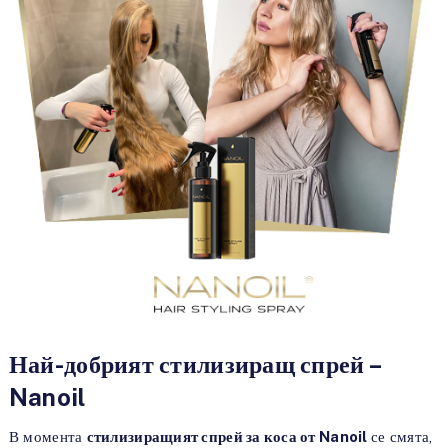
Най-добрият стилизиращ спрей –
Nanoil
В момента
стилизиращият спрей за коса от Nanoil
се смята,