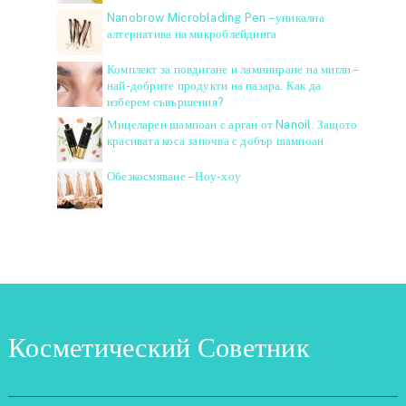
Nanobrow Microblading Pen – уникална
алтернатива на микроблейдинга
Комплект за повдигане и ламиниране на мигли –
най-добрите продукти на пазара. Как да
изберем съвършения?
Мицеларен шампоан с арган от Nanoil. Защото
красивата коса започва с добър шампоан
Обезкосмяване – Ноу-хоу
Косметический Советник