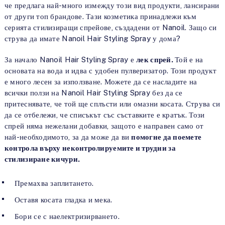
че предлага най-много измежду този вид продукти, лансирани
от други топ брандове. Тази козметика принадлежи към
серията стилизиращи спрейове, създадени от Nanoil. Защо си
струва да имате Nanoil Hair Styling Spray у дома?
За начало Nanoil Hair Styling Spray е
лек спрей.
Той е на
основата на вода и идва с удобен пулверизатор. Този продукт
е много лесен за използване. Можете да се насладите на
всички ползи на Nanoil Hair Styling Spray без да се
притеснявате, че той ще сплъсти или омазни косата. Струва си
да се отбележи, че списъкът със съставките е кратък. Този
спрей няма нежелани добавки, защото е направен само от
най-необходимото, за да може да ви
помогне да поемете
контрола върху неконтролируемите и трудни за
стилизиране кичури.
Премахва заплитането.
Оставя косата гладка и мека.
Бори се с наелектризирването.