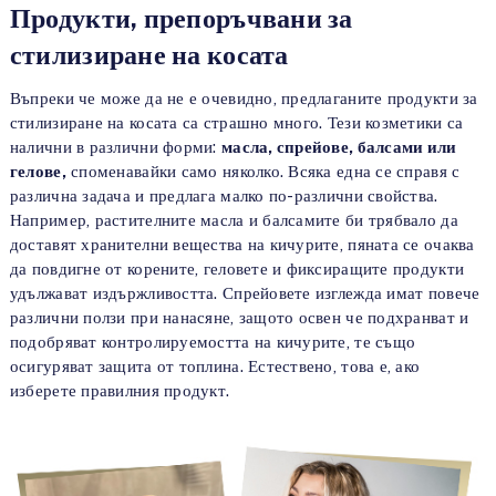
Продукти, препоръчвани за
стилизиране на косата
Въпреки че може да не е очевидно, предлаганите продукти за
стилизиране на косата са страшно много. Тези козметики са
налични в различни форми:
масла, спрейове, балсами или
гелове,
споменавайки само няколко. Всяка една се справя с
различна задача и предлага малко по-различни свойства.
Например, растителните масла и балсамите би трябвало да
доставят хранителни вещества на кичурите, пяната се очаква
да повдигне от корените, геловете и фиксиращите продукти
удължават издържливостта. Спрейовете изглежда имат повече
различни ползи при нанасяне, защото освен че подхранват и
подобряват контролируемостта на кичурите, те също
осигуряват защита от топлина. Естествено, това е, ако
изберете правилния продукт.