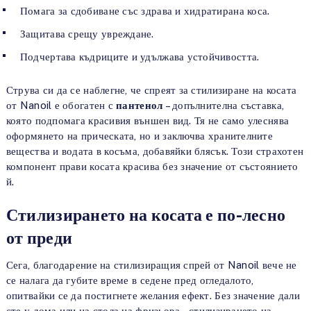
Помага за сдобиване със здрава и хидратирана коса.
Защитава срещу увреждане.
Подчертава къдриците и удължава устойчивостта.
Струва си да се наблегне, че спреят за стилизиране на косата
от Nanoil е обогатен с
пантенол
– допълнителна съставка,
която подпомага красивия външен вид. Тя не само улеснява
оформянето на прическата, но и заключва хранителните
вещества и водата в косъма, добавяйки блясък. Този страхотен
компонент прави косата красива без значение от състоянието
й.
Стилизирането на косата е по-лесно
от преди
Сега, благодарение на стилизиращия спрей от Nanoil вече не
се налага да губите време в седене пред огледалото,
опитвайки се да постигнете желания ефект. Без значение дали
сте у дома или на стола на фризьора – стилизирането на